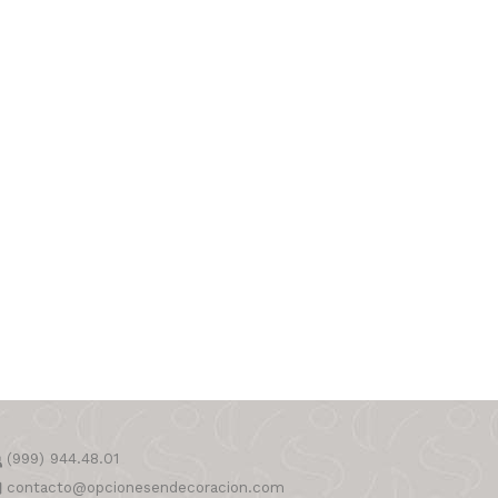
(999) 944.48.01
contacto@opcionesendecoracion.com