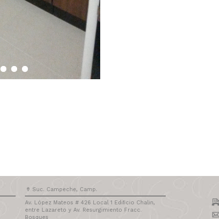
Suc. Campeche, Camp.
Av. López Mateos # 426 Local 1 Ediﬁcio Chalin,
entre Lazareto y Av. Resurgimiento Fracc.
Bosques