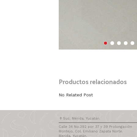
Productos relacionados
No Related Post
Suc. Mérida, Yucatán.
Calle 34 No.392 por 37 y 39 Prolongación
Montejo, Col. Emiliano Zapata Norte.
Merida, Yucatán.