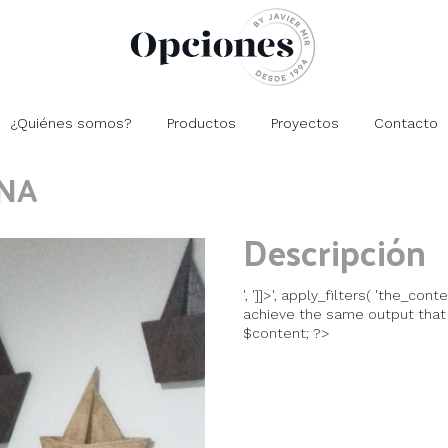
¿Quiénes somos?
Productos
Proyectos
Contacto
Closets
Residencial
Comedores
Oficinas
Cocinas
Comercial
Salas
Recámaras
INA
Descripción
', ']]>', apply_filters( 'the_cont
achieve the same output that
$content; ?>