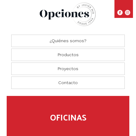
¿Quiénes somos?
Productos
Proyectos
Closets
Comedores
Residencial
Contacto
Oficinas
Cocinas
Comercial
Salas
OFICINAS
Recámaras