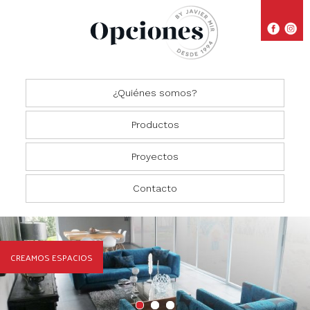
¿Quiénes somos?
Productos
Proyectos
Closets
Comedores
Residencial
Contacto
Oficinas
Cocinas
Comercial
Salas
CREAMOS ESPACIOS
Recámaras