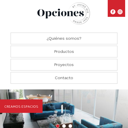
¿Quiénes somos?
Productos
Proyectos
Closets
Comedores
Residencial
Contacto
Oficinas
Cocinas
Comercial
Salas
CREAMOS ESPACIOS
Recámaras