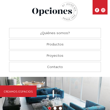
¿Quiénes somos?
Productos
Proyectos
Closets
Comedores
Residencial
Contacto
Oficinas
Cocinas
Comercial
Salas
CREAMOS ESPACIOS
Recámaras