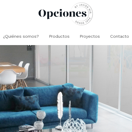
¿Quiénes somos?
Productos
Proyectos
Contacto
Closets
Residencial
Comedores
Oficinas
Cocinas
Comercial
Salas
Recámaras