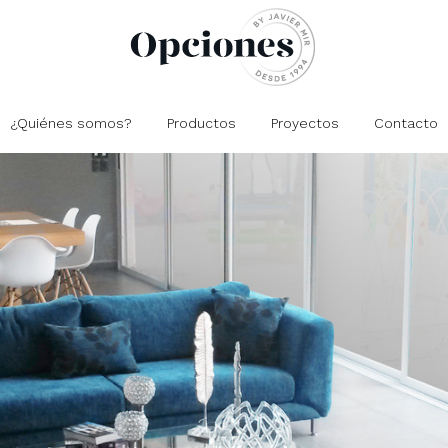
¿Quiénes somos?
Productos
Proyectos
Contacto
Closets
Residencial
Comedores
Oficinas
Cocinas
Comercial
Salas
Recámaras