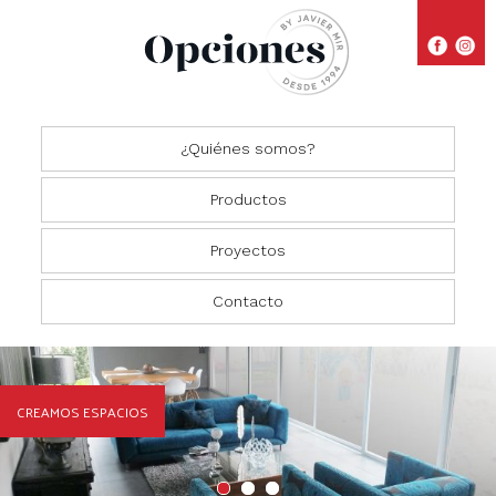
¿Quiénes somos?
Productos
Proyectos
Closets
Comedores
Residencial
Contacto
Oficinas
Cocinas
Comercial
Salas
CREAMOS ESPACIOS
Recámaras