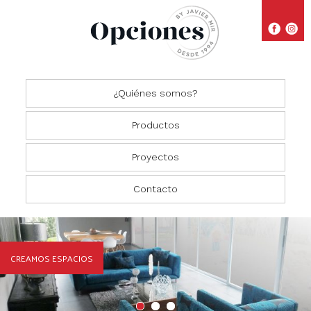
¿Quiénes somos?
Productos
Proyectos
Closets
Comedores
Residencial
Contacto
Oficinas
Cocinas
Comercial
Salas
CREAMOS ESPACIOS
Recámaras