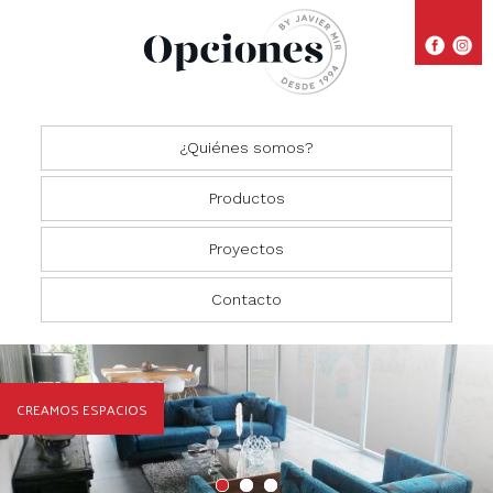
¿Quiénes somos?
Productos
Proyectos
Closets
Comedores
Residencial
Contacto
Oficinas
Cocinas
Comercial
Salas
CREAMOS ESPACIOS
Recámaras