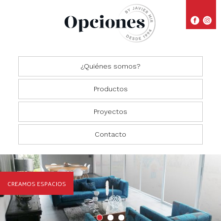
¿Quiénes somos?
Productos
Proyectos
Closets
Comedores
Residencial
Contacto
Oficinas
Cocinas
Comercial
Salas
CREAMOS ESPACIOS
Recámaras