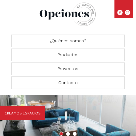
¿Quiénes somos?
Productos
Proyectos
Closets
Comedores
Residencial
Contacto
Oficinas
Cocinas
Comercial
Salas
CREAMOS ESPACIOS
Recámaras