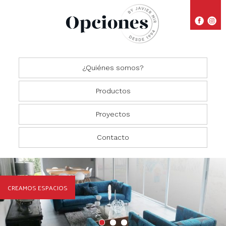
¿Quiénes somos?
Productos
Proyectos
Closets
Comedores
Residencial
Contacto
Oficinas
Cocinas
Comercial
Salas
CREAMOS ESPACIOS
Recámaras