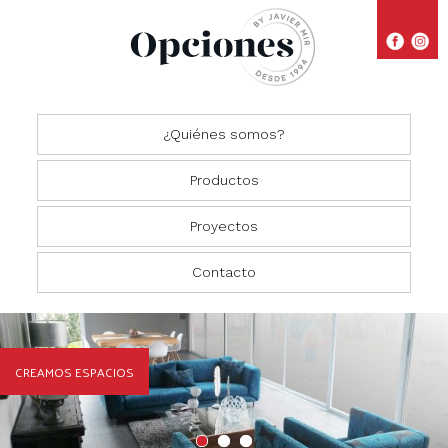
¿Quiénes somos?
Productos
Proyectos
Closets
Comedores
Residencial
Contacto
Oficinas
Cocinas
Comercial
Salas
CREAMOS ESPACIOS
Recámaras